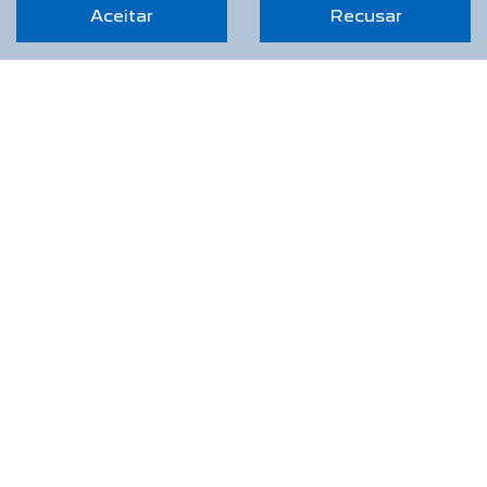
Aceitar
Recusar
AUTOFOZ PC VEÍCULOS LTDA
CNPJ: 44.335.320/0001-78
OPORTUNIDADE IMPERDÍVEL
NOVOS
Novo Peugeot 208
Novo Peugeot 2008
Novo Peugeot Expert
Peugeot Boxer
Peugeot Partner Rapid
SEMINOVOS