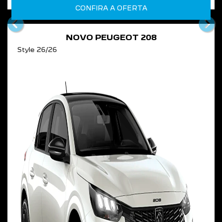
CONFIRA A OFERTA
templates.template-01.components.carouse
tem
NOVO PEUGEOT 208
Style 26/26