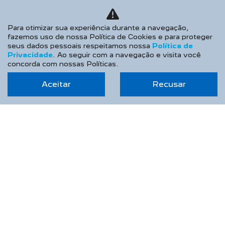
Produtor Rural
Taxistas
Para otimizar sua experiência durante a navegação,
fazemos uso de nossa Política de Cookies e para proteger
PEUGEOT INCLUSÃO
seus dados pessoais respeitamos nossa
Política de
Privacidade
. Ao seguir com a navegação e visita você
SOLUÇÕES FINANCEIRAS
concorda com nossas Políticas.
Consórcio
Aceitar
Recusar
Financiamento
Seguros
PÓS VENDAS
Peugeot Confiance
Agendar Serviços
Recall
Peças e Acessórios
CONTATO