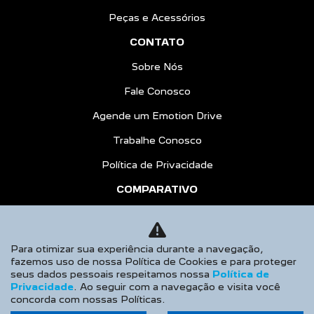
Peças e Acessórios
CONTATO
Sobre Nós
Fale Conosco
Agende um Emotion Drive
Trabalhe Conosco
Política de Privacidade
COMPARATIVO
HÍBRIDOS
AGENDE UM TEST DRIVE
Para otimizar sua experiência durante a navegação,
fazemos uso de nossa Política de Cookies e para proteger
Desacelere. Seu bem maior é a vida.
seus dados pessoais respeitamos nossa
Política de
Privacidade
. Ao seguir com a navegação e visita você
concorda com nossas Políticas.