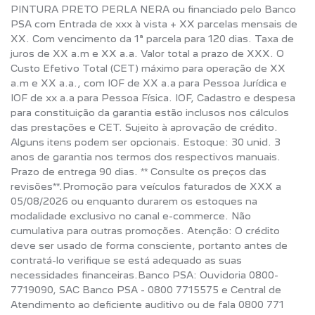
PINTURA PRETO PERLA NERA ou financiado pelo Banco
PSA com Entrada de xxx à vista + XX parcelas mensais de
XX. Com vencimento da 1ª parcela para 120 dias. Taxa de
juros de XX a.m e XX a.a. Valor total a prazo de XXX. O
Custo Efetivo Total (CET) máximo para operação de XX
a.m e XX a.a., com IOF de XX a.a para Pessoa Jurídica e
IOF de xx a.a para Pessoa Física. IOF, Cadastro e despesa
para constituição da garantia estão inclusos nos cálculos
das prestações e CET. Sujeito à aprovação de crédito.
Alguns itens podem ser opcionais. Estoque: 30 unid. 3
anos de garantia nos termos dos respectivos manuais.
Prazo de entrega 90 dias. ** Consulte os preços das
revisões**.Promoção para veículos faturados de XXX a
05/08/2026 ou enquanto durarem os estoques na
modalidade exclusivo no canal e-commerce. Não
cumulativa para outras promoções. Atenção: O crédito
deve ser usado de forma consciente, portanto antes de
contratá-lo verifique se está adequado as suas
necessidades financeiras.Banco PSA: Ouvidoria 0800-
7719090, SAC Banco PSA - 0800 7715575 e Central de
Atendimento ao deficiente auditivo ou de fala 0800 771