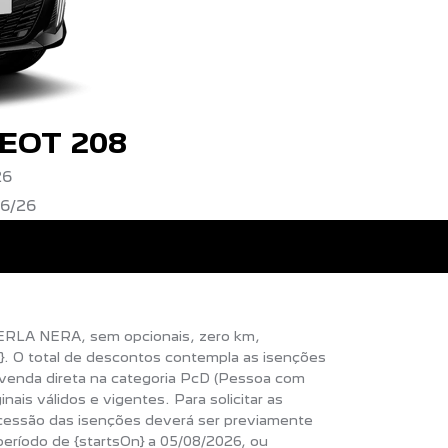
EOT 208
26
6/26
ERLA NERA, sem opcionais, zero km,
To}. O total de descontos contempla as isenções
 venda direta na categoria PcD (Pessoa com
ais válidos e vigentes. Para solicitar as
ncessão das isenções deverá ser previamente
 período de {startsOn} a 05/08/2026, ou