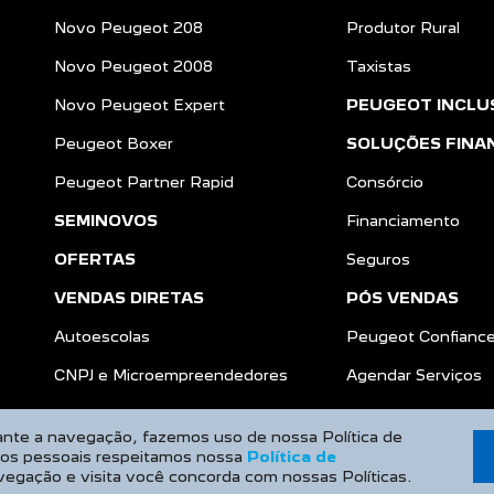
Novo Peugeot 208
Produtor Rural
Novo Peugeot 2008
Taxistas
Novo Peugeot Expert
PEUGEOT INCLU
Peugeot Boxer
SOLUÇÕES FINA
Peugeot Partner Rapid
Consórcio
SEMINOVOS
Financiamento
OFERTAS
Seguros
VENDAS DIRETAS
PÓS VENDAS
Autoescolas
Peugeot Confianc
a
CNPJ e Microempreendedores
Agendar Serviços
rante a navegação, fazemos uso de nossa Política de
dos pessoais respeitamos nossa
Política de
vegação e visita você concorda com nossas Políticas.
Desenvolvido pela DEALERSPACE ® Direitos Reservados.