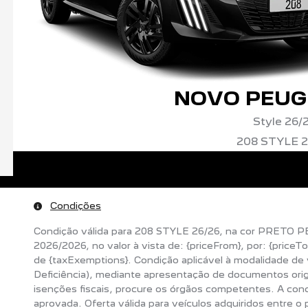
NOVO PEUG
Style 26/
208 STYLE 2
Condições
Condição válida para 208 STYLE 26/26, na cor PRETO P
2026/2026, no valor à vista de: {priceFrom}, por: {price
de {taxExemptions}. Condição aplicável à modalidade de
Deficiência), mediante apresentação de documentos origin
isenções fiscais, procure os órgãos competentes. A co
aprovada. Oferta válida para veículos adquiridos entre o