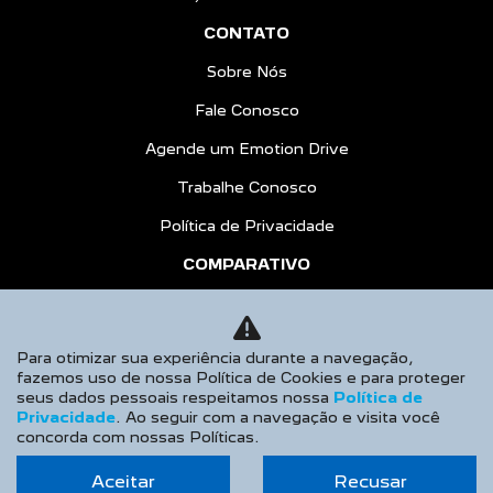
CONTATO
Sobre Nós
Fale Conosco
Agende um Emotion Drive
Trabalhe Conosco
Política de Privacidade
COMPARATIVO
HÍBRIDOS
AGENDE UM TEST DRIVE
Para otimizar sua experiência durante a navegação,
fazemos uso de nossa Política de Cookies e para proteger
Desacelere. Seu bem maior é a vida.
seus dados pessoais respeitamos nossa
Política de
Privacidade
. Ao seguir com a navegação e visita você
concorda com nossas Políticas.
Aceitar
Recusar