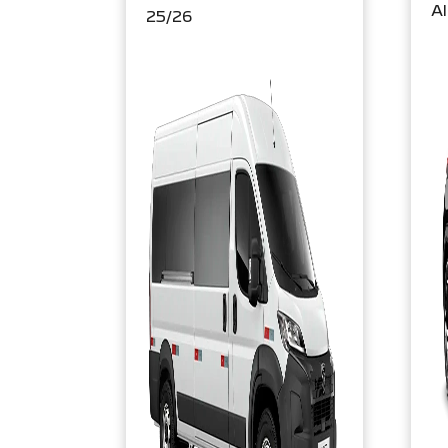
Al
25/26