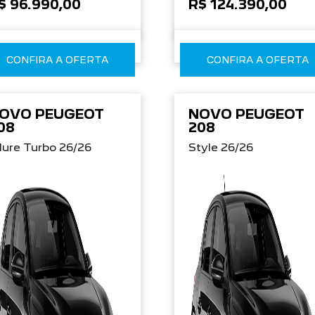
$ 96.990,00
R$ 124.390,00
CONFIRA A OFERTA
CONFIRA A OFERTA
OVO PEUGEOT
NOVO PEUGEOT
08
208
lure Turbo 26/26
Style 26/26