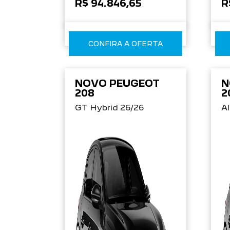
R$ 94.846,65
R
CONFIRA A OFERTA
NOVO PEUGEOT
N
208
2
GT Hybrid 26/26
Al