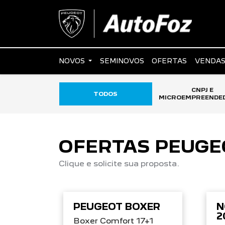
NOVOS
SEMINOVOS
OFERTAS
VENDAS
CNPJ E
TODOS
MICROEMPREENDE
OFERTAS PEUGE
Clique e solicite sua proposta.
PEUGEOT BOXER
N
2
Boxer Comfort 17+1