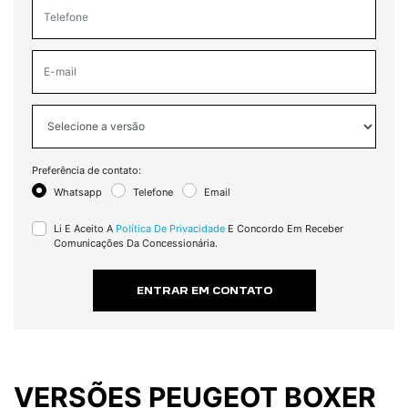
Preferência de contato:
Whatsapp
Telefone
Email
Li E Aceito A
Política De Privacidade
E Concordo Em Receber
Comunicações Da Concessionária.
ENTRAR EM CONTATO
VERSÕES PEUGEOT BOXER