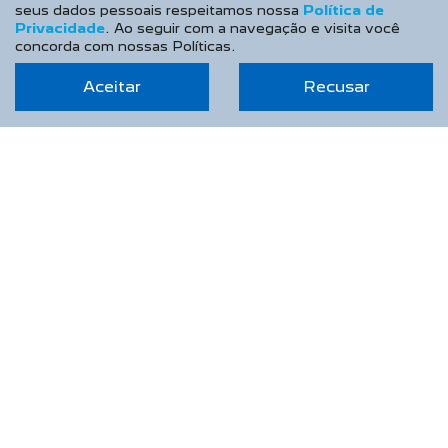
seus dados pessoais respeitamos nossa
Política de
Privacidade
. Ao seguir com a navegação e visita você
concorda com nossas Políticas.
Aceitar
Recusar
AUTOFOZ PC VEÍCULOS LTDA
CNPJ: 44.335.320/0001-78
OPORTUNIDADE IMPERDÍVEL
NOVOS
Novo Peugeot 208
Novo Peugeot 2008
Novo Peugeot Expert
Peugeot Boxer
Peugeot Partner Rapid
SEMINOVOS